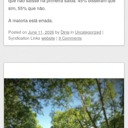
que não saísse na primeira saída. 45% disseram que
sim, 55% que não.
A maioria está errada.
Posted on
June 11, 2026
by
Dinis
in
Uncategorized
|
Syndication Links
website
|
9 Comments