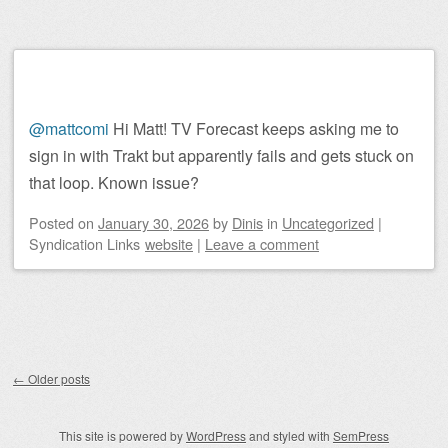
@mattcomi
Hi Matt! TV Forecast keeps asking me to
sign in with Trakt but apparently fails and gets stuck on
that loop. Known issue?
Posted on
January 30, 2026
by
Dinis
in
Uncategorized
|
Syndication Links
website
|
Leave a comment
Post navigation
←
Older posts
This site is powered by
WordPress
and styled with
SemPress