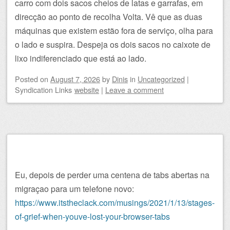
carro com dois sacos cheios de latas e garrafas, em
direcção ao ponto de recolha Volta. Vê que as duas
máquinas que existem estão fora de serviço, olha para
o lado e suspira. Despeja os dois sacos no caixote de
lixo indiferenciado que está ao lado.
Posted on
August 7, 2026
by
Dinis
in
Uncategorized
|
Syndication Links
website
|
Leave a comment
Eu, depois de perder uma centena de tabs abertas na
migraçao para um telefone novo:
https://www.itstheclack.com/musings/2021/1/13/stages-
of-grief-when-youve-lost-your-browser-tabs