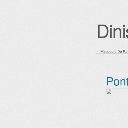
Dini
←
Miradouro Do Ra
Post nav
Pont