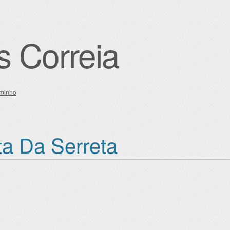
s Correia
minho
igation
a Da Serreta